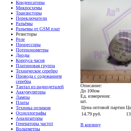
Конденсаторы
Микросхемы
Транзисторы
Переключатели
Разъёмы
Разъемы от GSM плат
Резисторы
Реле
Процессоры
Потенциометры
Диоды
Корпуса часов
Платиновая группа
Техническое серебро
Провода с содежанием
серебра
Описание:
Тантал из радиодеталей
До 100ом
Аккумуляторы
Ед. измерения:
Лампы
шт.
Платы
Цена оптовой партии
Це
Техника целиком
Осциллографы
14.79
руб.
13
Анализаторы
Генераторы частот
В корзину
Вольтметры