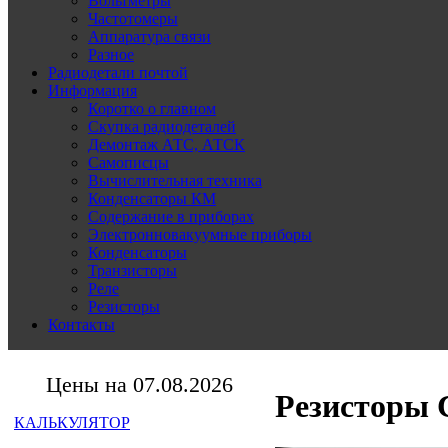
Вольтметры
Частотомеры
Аппаратура связи
Разное
Радиодетали почтой
Информация
Коротко о главном
Скупка радиодеталей
Демонтаж АТС, АТСК
Самописцы
Вычислительная техника
Конденсаторы КМ
Содержание в приборах
Электронновакуумные приборы
Конденсаторы
Транзисторы
Реле
Резисторы
Контакты
Цены на 07.08.2026
Резисторы 
КАЛЬКУЛЯТОР