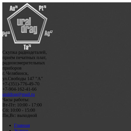
Скупка радиодеталей,
приём печатных плат,
радиоизмерительных
приборов
г. Челябинск,
ул.Свободы 147 "А"
+7-(351)-776-49-70
+7-904-162-41-66
uraldrag@mail.ru
Часы работы:
Вт-Пт: 10:00 - 17:00
Сб: 10:00 - 15:00
Пн,Вс: выходной
Главная
Услуги