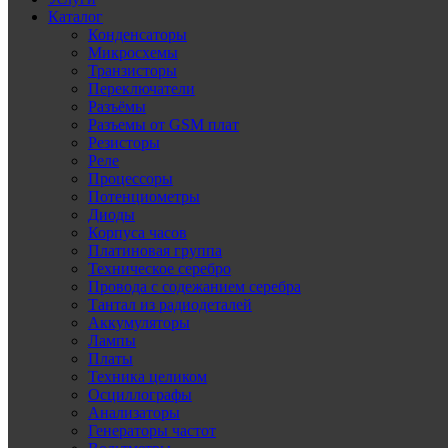
Каталог
Конденсаторы
Микросхемы
Транзисторы
Переключатели
Разъёмы
Разъемы от GSM плат
Резисторы
Реле
Процессоры
Потенциометры
Диоды
Корпуса часов
Платиновая группа
Техническое серебро
Провода с содежанием серебра
Тантал из радиодеталей
Аккумуляторы
Лампы
Платы
Техника целиком
Осциллографы
Анализаторы
Генераторы частот