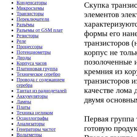
Конденсаторы
Скупка транзис
Микросхемы
элементов элек
Транзисторы
Переключатели
характеризуют
Разъёмы
Разъемы от GSM плат
формы его нан
Резисторы
транзисторов 
Реле
Процессоры
корпус не толь
Потенциометры
Диоды
позолоченные 
Корпуса часов
Платиновая группа
кремния из кор
Техническое серебро
транзисторов и
Провода с содежанием
серебра
качестве лома 
Тантал из радиодеталей
Аккумуляторы
двумя основны
Лампы
Платы
Техника целиком
Первая группа 
Осциллографы
Анализаторы
готовую продук
Генераторы частот
Вольтметры