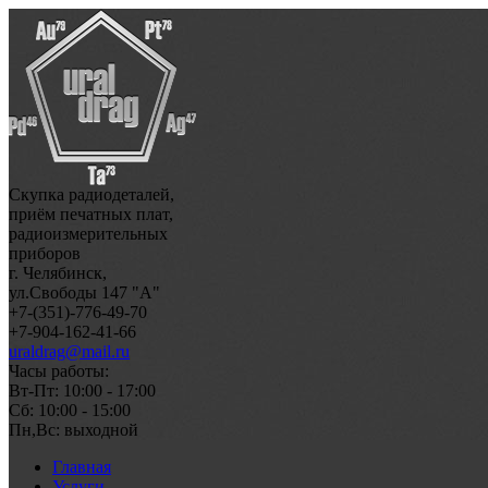
Скупка радиодеталей,
приём печатных плат,
радиоизмерительных
приборов
г. Челябинск,
ул.Свободы 147 "А"
+7-(351)-776-49-70
+7-904-162-41-66
uraldrag@mail.ru
Часы работы:
Вт-Пт: 10:00 - 17:00
Сб: 10:00 - 15:00
Пн,Вс: выходной
Главная
Услуги