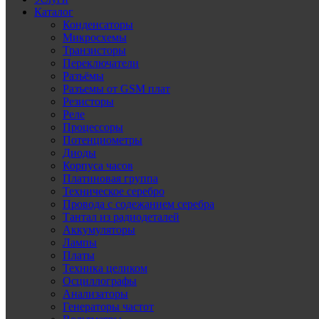
Каталог
Конденсаторы
Микросхемы
Транзисторы
Переключатели
Разъёмы
Разъемы от GSM плат
Резисторы
Реле
Процессоры
Потенциометры
Диоды
Корпуса часов
Платиновая группа
Техническое серебро
Провода с содежанием серебра
Тантал из радиодеталей
Аккумуляторы
Лампы
Платы
Техника целиком
Осциллографы
Анализаторы
Генераторы частот