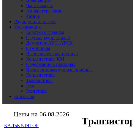
Вольтметры
Частотомеры
Аппаратура связи
Разное
Радиодетали почтой
Информация
Коротко о главном
Скупка радиодеталей
Демонтаж АТС, АТСК
Самописцы
Вычислительная техника
Конденсаторы КМ
Содержание в приборах
Электронновакуумные приборы
Конденсаторы
Транзисторы
Реле
Резисторы
Контакты
Цены на 06.08.2026
Транзисто
КАЛЬКУЛЯТОР