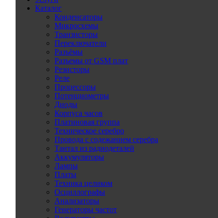
Каталог
Конденсаторы
Микросхемы
Транзисторы
Переключатели
Разъёмы
Разъемы от GSM плат
Резисторы
Реле
Процессоры
Потенциометры
Диоды
Корпуса часов
Платиновая группа
Техническое серебро
Провода с содежанием серебра
Тантал из радиодеталей
Аккумуляторы
Лампы
Платы
Техника целиком
Осциллографы
Анализаторы
Генераторы частот