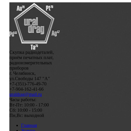
Скупка радиодеталей,
приём печатных плат,
радиоизмерительных
приборов
г. Челябинск,
ул.Свободы 147 "А"
+7-(351)-776-49-70
+7-904-162-41-66
uraldrag@mail.ru
Часы работы:
Вт-Пт: 10:00 - 17:00
Сб: 10:00 - 15:00
Пн,Вс: выходной
Главная
Услуги