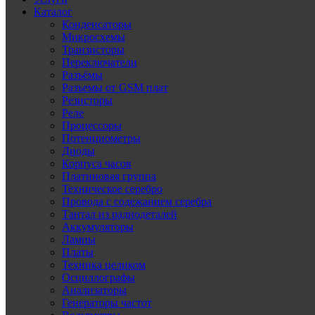
Каталог
Конденсаторы
Микросхемы
Транзисторы
Переключатели
Разъёмы
Разъемы от GSM плат
Резисторы
Реле
Процессоры
Потенциометры
Диоды
Корпуса часов
Платиновая группа
Техническое серебро
Провода с содежанием серебра
Тантал из радиодеталей
Аккумуляторы
Лампы
Платы
Техника целиком
Осциллографы
Анализаторы
Генераторы частот