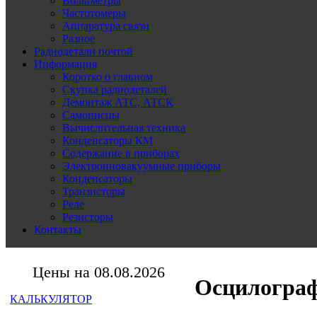
Вольтметры
Частотомеры
Аппаратура связи
Разное
Радиодетали почтой
Информация
Коротко о главном
Скупка радиодеталей
Демонтаж АТС, АТСК
Самописцы
Вычислительная техника
Конденсаторы КМ
Содержание в приборах
Электронновакуумные приборы
Конденсаторы
Транзисторы
Реле
Резисторы
Контакты
Цены на 08.08.2026
Осцилогра
КАЛЬКУЛЯТОР