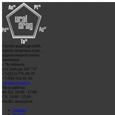
Скупка радиодеталей,
приём печатных плат,
радиоизмерительных
приборов
г. Челябинск,
ул.Свободы 147 "А"
+7-(351)-776-49-70
+7-904-162-41-66
uraldrag@mail.ru
Часы работы:
Вт-Пт: 10:00 - 17:00
Сб: 10:00 - 15:00
Пн,Вс: выходной
Главная
Услуги