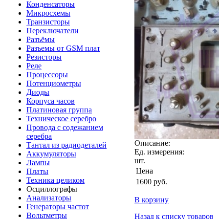
Конденсаторы
Микросхемы
Транзисторы
Переключатели
Разъёмы
Разъемы от GSM плат
Резисторы
Реле
Процессоры
Потенциометры
Диоды
Корпуса часов
Платиновая группа
Техническое серебро
Провода с содежанием
серебра
Описание:
Тантал из радиодеталей
Ед. измерения:
Аккумуляторы
шт.
Лампы
Цена
Платы
Техника целиком
1600
руб.
Осциллографы
Анализаторы
В корзину
Генераторы частот
Вольтметры
Назад к списку товаров