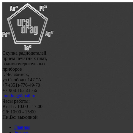
Скупка радиодеталей,
приём печатных плат,
радиоизмерительных
приборов
г. Челябинск,
ул.Свободы 147 "А"
+7-(351)-776-49-70
+7-904-162-41-66
uraldrag@mail.ru
Часы работы:
Вт-Пт: 10:00 - 17:00
Сб: 10:00 - 15:00
Пн,Вс: выходной
Главная
Услуги