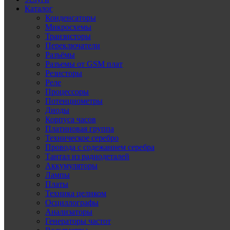
Каталог
Конденсаторы
Микросхемы
Транзисторы
Переключатели
Разъёмы
Разъемы от GSM плат
Резисторы
Реле
Процессоры
Потенциометры
Диоды
Корпуса часов
Платиновая группа
Техническое серебро
Провода с содежанием серебра
Тантал из радиодеталей
Аккумуляторы
Лампы
Платы
Техника целиком
Осциллографы
Анализаторы
Генераторы частот