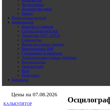
Вольтметры
Частотомеры
Аппаратура связи
Разное
Радиодетали почтой
Информация
Коротко о главном
Скупка радиодеталей
Демонтаж АТС, АТСК
Самописцы
Вычислительная техника
Конденсаторы КМ
Содержание в приборах
Электронновакуумные приборы
Конденсаторы
Транзисторы
Реле
Резисторы
Контакты
Цены на 07.08.2026
Осцилогра
КАЛЬКУЛЯТОР